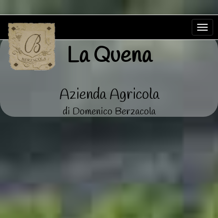
To
La Quena
na
Azienda Agricola
di Domenico Berzacola